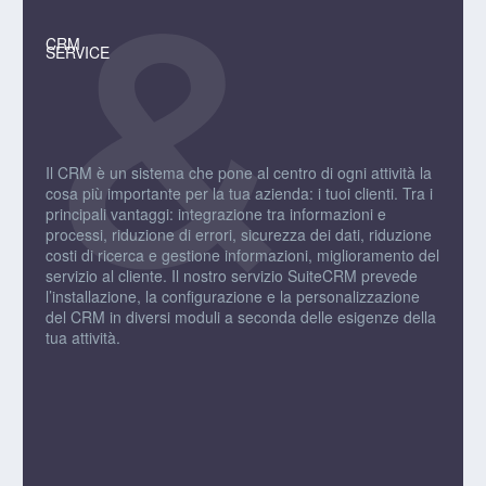
CRM
SERVICE
Il CRM è un sistema che pone al centro di ogni attività la
cosa più importante per la tua azienda: i tuoi clienti. Tra i
principali vantaggi: integrazione tra informazioni e
processi, riduzione di errori, sicurezza dei dati, riduzione
costi di ricerca e gestione informazioni, miglioramento del
servizio al cliente. Il nostro servizio SuiteCRM prevede
l’installazione, la configurazione e la personalizzazione
del CRM in diversi moduli a seconda delle esigenze della
tua attività.