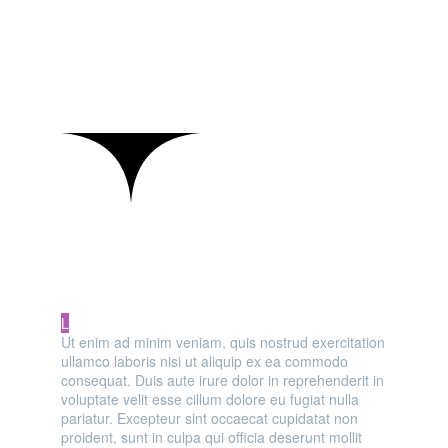
MAIN STEPS & RESULTS
L
Ut enim ad minim veniam, quis nostrud exercitation
ullamco laboris nisi ut aliquip ex ea commodo
consequat. Duis aute irure dolor in reprehenderit in
voluptate velit esse cillum dolore eu fugiat nulla
pariatur. Excepteur sint occaecat cupidatat non
proident, sunt in culpa qui officia deserunt mollit