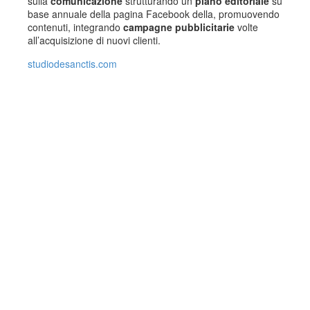
sulla
comunicazione
strutturando un
piano editoriale
su
base annuale della pagina Facebook della, promuovendo
contenuti, integrando
campagne pubblicitarie
volte
all’acquisizione di nuovi clienti.
studiodesanctis.com