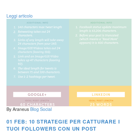
Leggi articolo
By Araneus
Blog
Social
01 FEB:
10 STRATEGIE PER CATTURARE I
TUOI FOLLOWERS CON UN POST