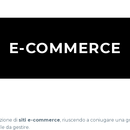
E-COMMERCE
azione di
siti e-commerce
, riuscendo a coniugare una gr
le da gestire.