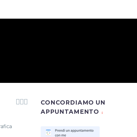



CONCORDIAMO UN
APPUNTAMENTO
afica