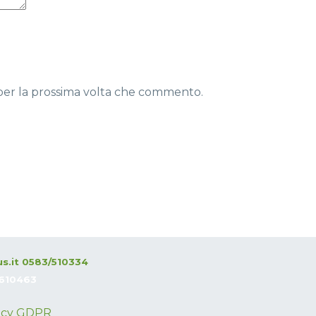
 per la prossima volta che commento.
s.it
0583/510334
4610463
icy
GDPR