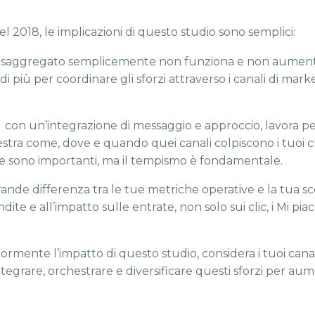
el 2018, le implicazioni di questo studio sono semplici:
disaggregato semplicemente non funziona e non aumenta 
 di più per coordinare gli sforzi attraverso i canali di mar
: con un’integrazione di messaggio e approccio, lavora p
hestra come, dove e quando quei canali colpiscono i tuoi cl
ione sono importanti, ma il tempismo è fondamentale.
rande differenza tra le tue metriche operative e la tua s
ite e all’impatto sulle entrate, non solo sui clic, i Mi piac
iormente l’impatto di questo studio, considera i tuoi canal
egrare, orchestrare e diversificare questi sforzi per au