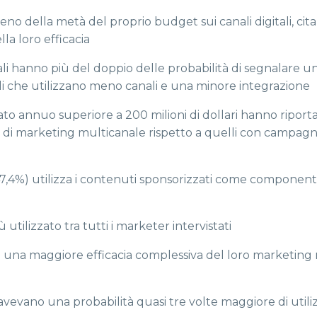
 della metà del proprio budget sui canali digitali, cita
la loro efficacia
nali hanno più del doppio delle probabilità di segnalare u
li che utilizzano meno canali e una minore integrazione
ato annuo superiore a 200 milioni di dollari hanno riport
rzi di marketing multicanale rispetto a quelli con campag
47,4%) utilizza i contenuti sponsorizzati come componen
utilizzato tra tutti i marketer intervistati
o una maggiore efficacia complessiva del loro marketing 
 avevano una probabilità quasi tre volte maggiore di utili