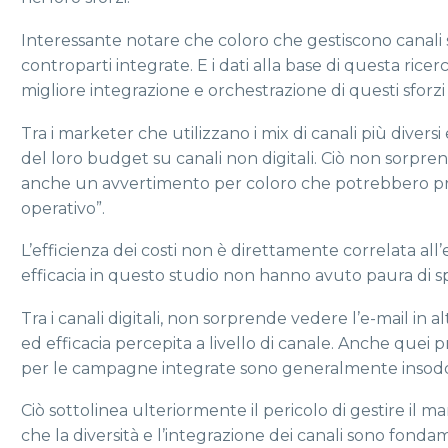
Interessante notare che coloro che gestiscono canali so
controparti integrate. E i dati alla base di questa ric
migliore integrazione e orchestrazione di questi sforzi 
Tra i marketer che utilizzano i mix di canali più diver
del loro budget su canali non digitali. Ciò non sorprend
anche un avvertimento per coloro che potrebbero prefe
operativo”.
L’efficienza dei costi non è direttamente correlata all’e
efficacia in questo studio non hanno avuto paura di sp
Tra i canali digitali, non sorprende vedere l’e-mail in al
ed efficacia percepita a livello di canale. Anche quei pr
per le campagne integrate sono generalmente insoddisf
Ciò sottolinea ulteriormente il pericolo di gestire il m
che la diversità e l’integrazione dei canali sono fond