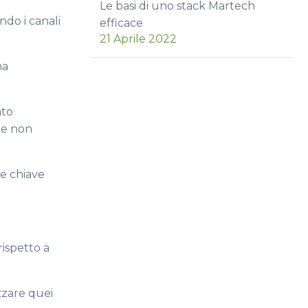
Le basi di uno stack Martech
ndo i canali
efficace
21 Aprile 2022
na
ato
ne non
te chiave
rispetto a
zzare quei