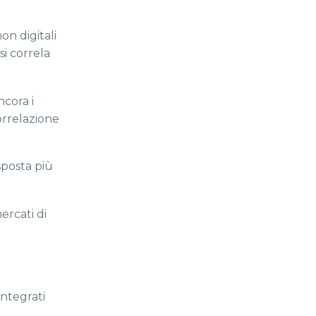
on digitali
si correla
ncora i
orrelazione
sposta più
ercati di
integrati