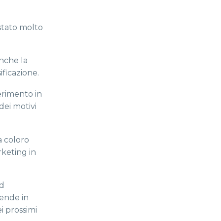
 stato molto
anche la
ificazione.
ferimento in
dei motivi
a coloro
rketing in
ad
iende in
i prossimi