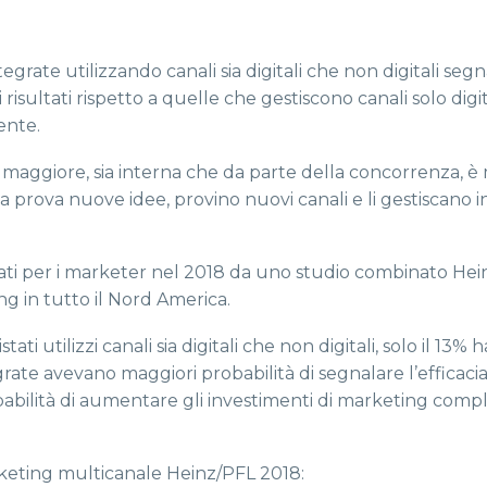
rate utilizzando canali sia digitali che non digitali seg
isultati rispetto a quelle che gestiscono canali solo digita
ente.
aggiore, sia interna che da parte della concorrenza, è 
 prova nuove idee, provino nuovi canali e li gestiscano i
andati per i marketer nel 2018 da uno studio combinato Hei
g in tutto il Nord America.
ti utilizzi canali sia digitali che non digitali, solo il 13% 
ate avevano maggiori probabilità di segnalare l’efficaci
ilità di aumentare gli investimenti di marketing comple
marketing multicanale Heinz/PFL 2018: