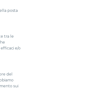
lla posta
e tra le
che
fficaci e/o
ore del
 abbiamo
amento sui