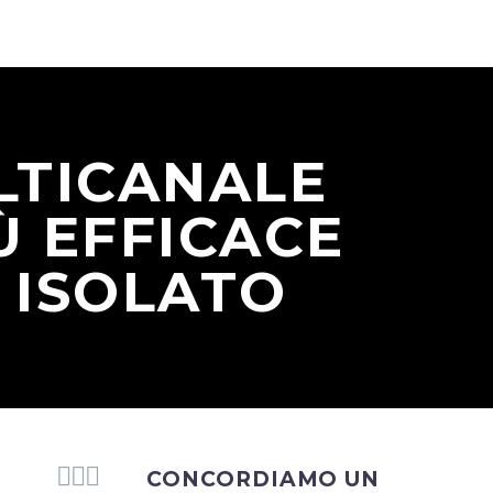
LTICANALE
Ù EFFICACE
 ISOLATO



CONCORDIAMO UN