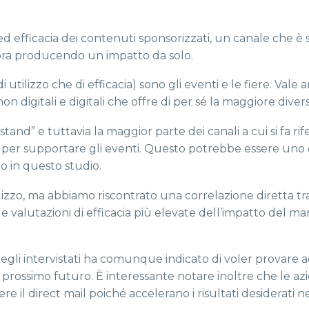
ed efficacia dei contenuti sponsorizzati, un canale che è
ora producendo un impatto da solo.
 di utilizzo che di efficacia) sono gli eventi e le fiere. Vale 
n digitali e digitali che offre di per sé la maggiore divers
stand” e tuttavia la maggior parte dei canali a cui si fa ri
 per supportare gli eventi. Questo potrebbe essere uno 
to in questo studio.
utilizzo, ma abbiamo riscontrato una correlazione diretta tr
e valutazioni di efficacia più elevate dell’impatto del ma
 degli intervistati ha comunque indicato di voler provare 
 prossimo futuro. È interessante notare inoltre che le az
e il direct mail poiché accelerano i risultati desiderati ne