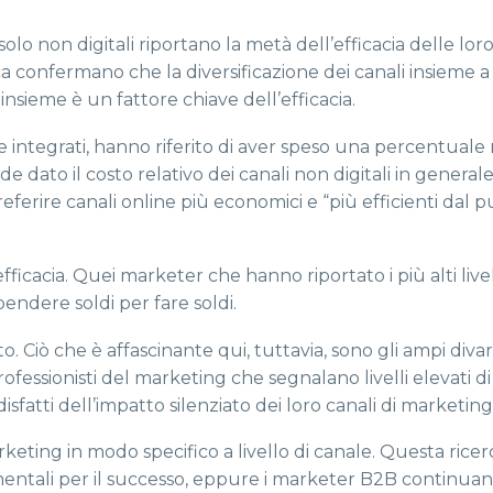
lo non digitali riportano la metà dell’efficacia delle lor
erca confermano che la diversificazione dei canali insieme 
insieme è un fattore chiave dell’efficacia.
si e integrati, hanno riferito di aver speso una percentual
e dato il costo relativo dei canali non digitali in general
rire canali online più economici e “più efficienti dal pu
fficacia. Quei marketer che hanno riportato i più alti livell
endere soldi per fare soldi.
to. Ciò che è affascinante qui, tuttavia, sono gli ampi divari
ofessionisti del marketing che segnalano livelli elevati di 
atti dell’impatto silenziato dei loro canali di marketing
arketing in modo specifico a livello di canale. Questa rice
amentali per il successo, eppure i marketer B2B continuan