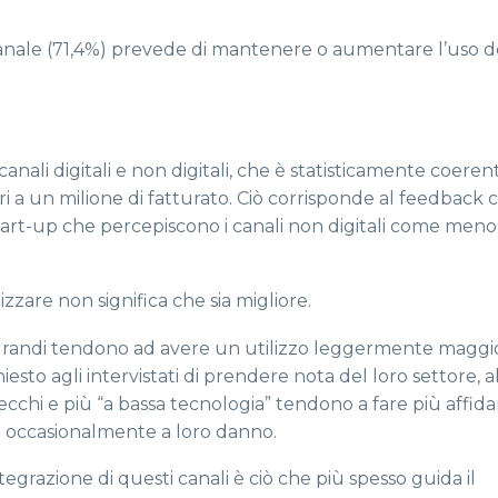
nale (71,4%) prevede di mantenere o aumentare l’uso de
nali digitali e non digitali, che è statisticamente coerent
ri a un milione di fatturato. Ciò corrisponde al feedback 
art-up che percepiscono i canali non digitali come meno e
zzare non significa che sia migliore.
 grandi tendono ad avere un utilizzo leggermente maggi
sto agli intervistati di prendere nota del loro settore,
ecchi e più “a bassa tecnologia” tendono a fare più affid
 è occasionalmente a loro danno.
integrazione di questi canali è ciò che più spesso guida il