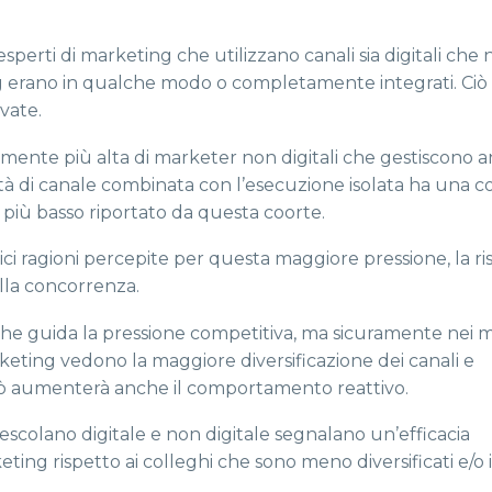
sperti di marketing che utilizzano canali sia digitali che n
ing erano in qualche modo o completamente integrati. Ciò 
evate.
mente più alta di marketer non digitali che gestiscono a
tà di canale combinata con l’esecuzione isolata ha una c
e più basso riportato da questa coorte.
ici ragioni percepite per questa maggiore pressione, la ri
lla concorrenza.
he guida la pressione competitiva, ma sicuramente nei m
marketing vedono la maggiore diversificazione dei canali e
ciò aumenterà anche il comportamento reattivo.
escolano digitale e non digitale segnalano un’efficacia
eting rispetto ai colleghi che sono meno diversificati e/o 