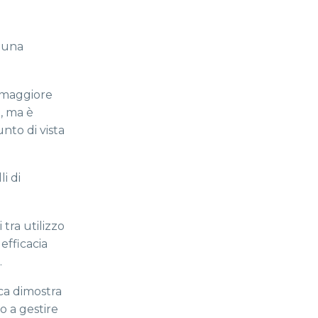
o
a una
e maggiore
e, ma è
nto di vista
i di
 tra utilizzo
efficacia
.
rca dimostra
o a gestire