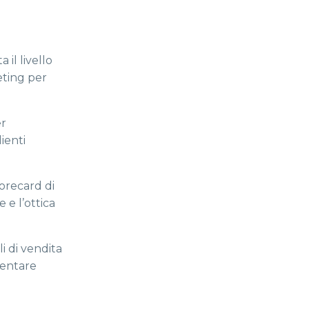
il livello
keting per
er
ienti
corecard di
e e l’ottica
i di vendita
mentare