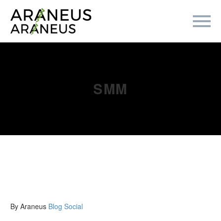
SMM
By Araneus
Blog
Social